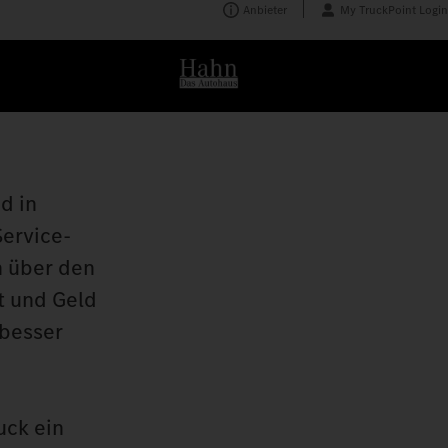
Anbieter
My TruckPoint Login
d in
ervice-
h über den
t und Geld
 besser
uck ein