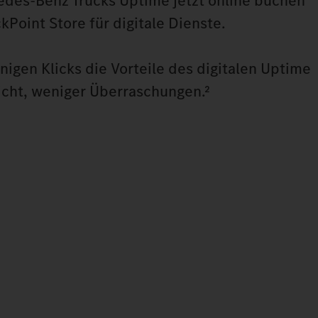
des‑Benz Trucks Uptime jetzt online buchen
kPoint Store für digitale Dienste.
nigen Klicks die Vorteile des digitalen Uptime
icht, weniger Überraschungen.²