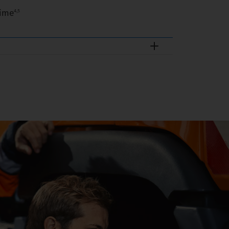
time
4,5