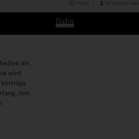
Anbieter
My TruckPoint Login
helfen dir,
kw wird
 Verträge
mfang, den
n