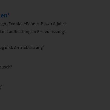
gen
1
ego, Econic, eEconic. Bis zu 8 Jahre
 km Laufleistung ab Erstzulassung
.
2
g inkl. Antriebsstrang
3
tausch
3
g
5