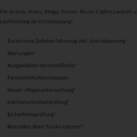
Für Actros, Arocs, Atego, Econic. Bis zu 5 Jahre Laufzeit
Laufleistung ab Erstzulassung
.
2
Technische Defekte Fahrzeug inkl. Antriebsstrang
3
Wartungen
3
Ausgewählte Verschleißteile
3
Pannenhilfe/Abschleppen
Haupt-/Abgasuntersuchung
5
Fahrtenschreiberprüfung
5
Sicherheitsprüfung
5
Mercedes‑Benz Trucks Uptime
4,5