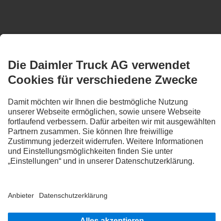
CONTACT
August Hahn Betriebs-GmbH
August-Horch-Straße 2
95213 Münchberg
PHONE:
+49 9251 9942 0
FAX:
+49 9251 9942 20
SERVICES