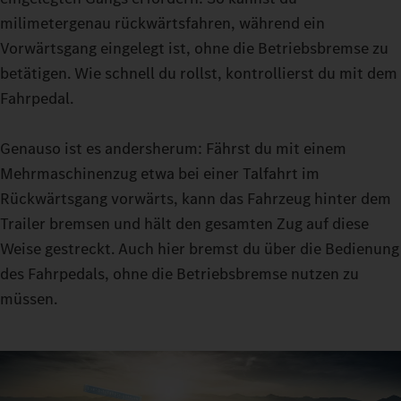
den deine aktuelle Fahrt erfordert. Mit ECO, HEAVY oder
milimetergenau rückwärtsfahren, während ein
MANUAL stehen dir dafür drei Optionen zur Verfügung.
Vorwärtsgang eingelegt ist, ohne die Betriebsbremse zu
Feinfühlige Manöver gelingen dir dank der Turbo-Retarder-
betätigen. Wie schnell du rollst, kontrollierst du mit dem
Kupplung im Rangiermodus: Denn mit konstantem Vortrieb
Fahrpedal.
kannst du auch bei sehr schweren Lasten nahezu ohne
Verschleiß der Anfahrkupplung rangieren.
Genauso ist es andersherum: Fährst du mit einem
Mehrmaschinenzug etwa bei einer Talfahrt im
Rückwärtsgang vorwärts, kann das Fahrzeug hinter dem
Trailer bremsen und hält den gesamten Zug auf diese
Weise gestreckt. Auch hier bremst du über die Bedienung
des Fahrpedals, ohne die Betriebsbremse nutzen zu
müssen.