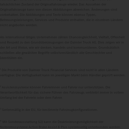
tatsächlichen Zustand der Originalfahrzeuge wieder. Das Aussehen der
Originalfahrzeuge kann von diesen Abbildungen abweichen. Änderungen sind
vorbehalten. Die Abbildungen und Texte können ebenso Typen,
Betreuungsleistungen, Services und Produkte enthalten, die in einzelnen Ländern
nicht angeboten werden.
Als international tätiges Unternehmen zählen Chancengleichheit, Vielfalt, Offenheit
und Respekt zu den Grundüberzeugungen der Daimler Truck AG. Dies zeigen wir in
der Art und Weise, wie wir denken, handeln und kommunizieren. Grundsätzlich
schließen alle gewählten Begriffe selbstverständlich alle Geschlechter und
Identitäten ein.
1
Die Produkte von Daimler Truck Financial Services sind nicht in allen Ländern
verfügbar. Die Verfügbarkeit kann im jeweiligen Markt beim Händler geprüft werden.
2
Assistenzsysteme können Fahrerinnen und Fahrer nur unterstützen. Die
Verantwortlichkeit für das sichere Führen des Fahrzeugs verbleibt immer in vollem
Umfang bei der Fahrerin oder dem Fahrer.
3
Serienmäßig in der EU, für bestimmte Fahrzeugkonfigurationen.
4
Mit Sonderausstattung S2J kann die Deaktivierungsmöglichkeit der
Notbremssysteme Active Brake Assist 6 Plus systemseitig unterbunden werden.