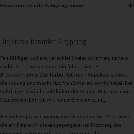
Einsatzorientierte Fahrprogramme
Die Turbo-Retarder-Kupplung
Feinfühliges, nahezu verschleißfreies Anfahren, nahezu
ruckfreier Transport und ein fein dosiertes
Bremsverhalten: Die Turbo-Retarder-Kupplung schont
die Ladung und macht das Manövrieren komfortabel. Bei
Schrittgeschwindigkeit liefert der Primär-Retarder einen
Erholsame Pausen auch auf anstrengenden Touren: Mit dem
Dauerbremsbetrieb mit hoher Bremsleistung.
Fahrerhaus GigaSpace und dem Fahrerhaus BigSpace kannst du
Zuschaltbare Fahrmodi machen es dir einfacher, deinen
aus zwei geräumigen Optionen wählen.
Schwerlasttruck noch präziser zu fahren. Ob bei Leerfahrten
Besonders präzise manövieren kannst du bei Manövern,
oder unter hoher Last in anspruchsvollem Terrain: Stell deinen
die ein Fahren in die entgegengesetzte Richtung des
Actros L bis 500 t während der Fahrt genau auf den Modus ein,
eingelegten Gangs erfordern: So kannst du