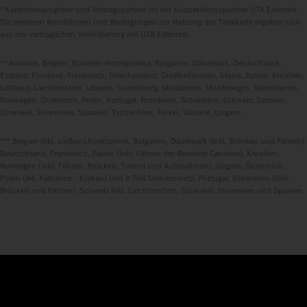
* Kartenherausgeber und Vertragspartner ist der Kooperationspartner UTA Edenred.
Die weiteren Konditionen und Bedingungen zur Nutzung der Tankkarte ergeben sich
aus der vertraglichen Vereinbarung mit UTA Edenred.
** Andorra, Belgien, Bosnien-Herzegowina, Bulgarien, Dänemark, Deutschland,
Estland, Finnland, Frankreich, Griechenland, Großbritannien, Irland, Italien, Kroatien,
Lettland, Liechtenstein, Litauen, Luxemburg, Moldawien, Montenegro, Niederlande,
Norwegen, Österreich, Polen, Portugal, Rumänien, Schweden, Schweiz, Serbien,
Slowakei, Slowenien, Spanien, Tschechien, Türkei, Ukraine, Ungarn.
*** Belgien inkl. Liefkenshoektunnel, Bulgarien, Dänemark (inkl. Brücken und Fähren),
Deutschland, Frankreich, Italien (inkl. Fähren der Reederei Cantone), Kroatien,
Norwegen (inkl. Fähren, Brücken, Tunnel und Autobahnen), Ungarn, Österreich,
Polen (A4, Katowice - Krakau) und e-Toll Streckennetz, Portugal, Schweden (inkl.
Brücken und Fähren), Schweiz inkl. Liechtenstein, Slowakei, Slowenien und Spanien.